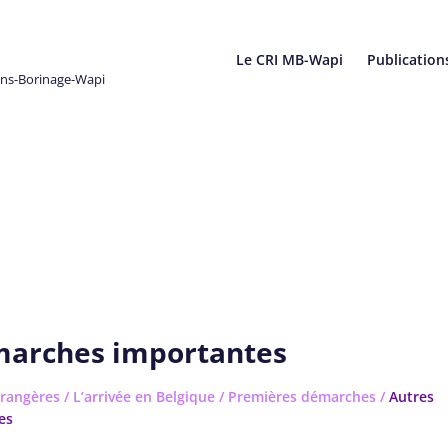
Le CRI MB-Wapi
Publication
ons-Borinage-Wapi
marches importantes
rangères
/
L’arrivée en Belgique
/
Premières démarches
/
Autres
es