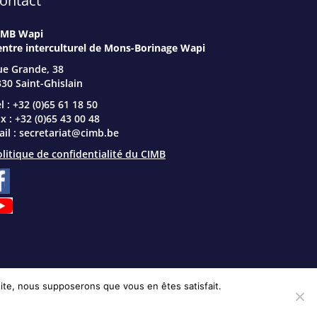
ontact
IMB Wapi
entre interculturel de Mons-Borinage Wapi
ue Grande, 38
30 Saint-Ghislain
l : +32 (0)65 61 18 50
x : +32 (0)65 43 00 48
il :
secretariat@cimb.be
litique de confidentialité du CIMB
 site, nous supposerons que vous en êtes satisfait.
Site web réalisé par
Produweb