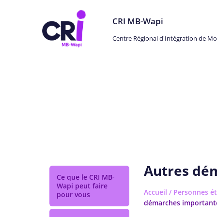
CRI MB-Wapi
Centre Régional d'Intégration de M
Personnes étrangères
Autres dé
Ce que le CRI MB-
Wapi peut faire
Accueil
/
Personnes ét
pour vous
démarches important