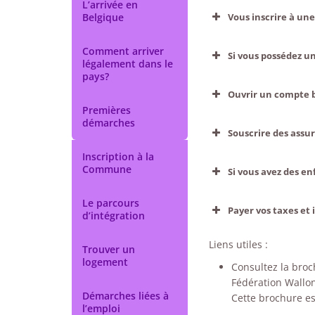
L’arrivée en
Belgique
Vous inscrire à une
Comment arriver
Si vous possédez u
légalement dans le
pays?
Ouvrir un compte 
Premières
démarches
Souscrire des assu
Inscription à la
Commune
Si vous avez des en
Le parcours
Payer vos taxes et
d’intégration
Liens utiles :
Trouver un
logement
Consultez la broc
Fédération Wallon
Démarches liées à
Cette brochure es
l’emploi