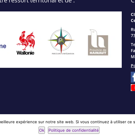
 ressort territorial et de :
C
C
C
R
73
Te
Fa
Ma
Po
eilleure expérience sur notre site web. Si vous continuez à utiliser ce
Plan du site
Ok
Politique de confidentialité