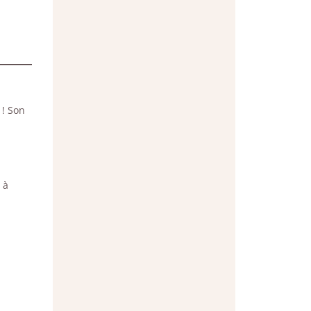
 ! Son
 à