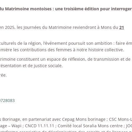
du Matrimoine montoises : une troisième édition pour interroger
 en 2025, les Journées du Matrimoine reviendront à Mons du
21
culturels de la région, l’événement poursuit son ambition : faire é
umière les contributions des femmes à notre histoire collective.
rimoine constituent un espace de réflexion, de transmission et de
ésentation et de justice sociale.
rée.
0728083
s Borinage, en partenariat avec Cepag Mons borinage ; CSC Mons-
age – Wapi ; CNCD 11.11.11 ; Comité local Soralia Mons centre ; JOC