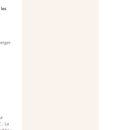
 les
merger
La
 ; La