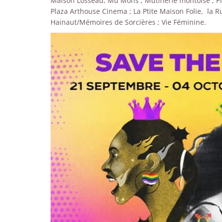
Maison Losseau, Mu Mons ; Mutinerie montoise ; Plat
Plaza Arthouse Cinema ; La Ptite Maison Folie, la R
Hainaut/Mémoires de Sorcières ; Vie Féminine.