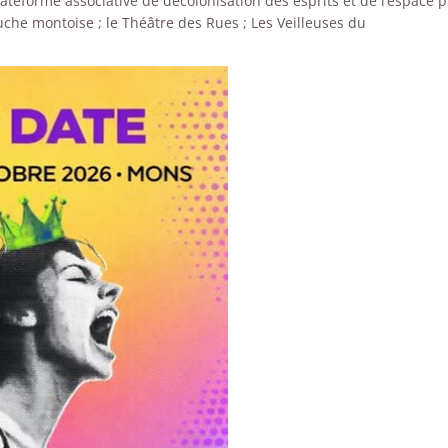
eforme associative de décolonisation des esprits et de l’espace pu
uche montoise ; le Théâtre des Rues ; Les Veilleuses du