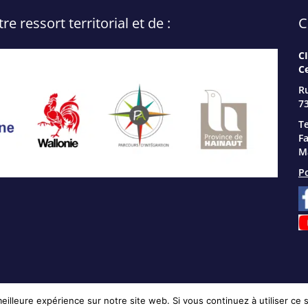
 ressort territorial et de :
C
C
C
R
73
Te
Fa
Ma
Po
eilleure expérience sur notre site web. Si vous continuez à utiliser ce