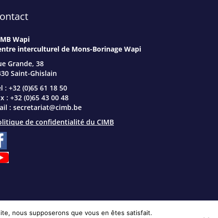
ontact
IMB Wapi
entre interculturel de Mons-Borinage Wapi
ue Grande, 38
30 Saint-Ghislain
l : +32 (0)65 61 18 50
x : +32 (0)65 43 00 48
il :
secretariat@cimb.be
litique de confidentialité du CIMB
 site, nous supposerons que vous en êtes satisfait.