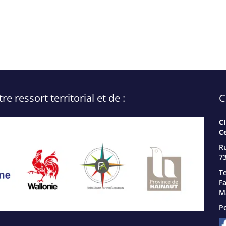
 ressort territorial et de :
C
C
C
R
73
Te
Fa
Ma
Po