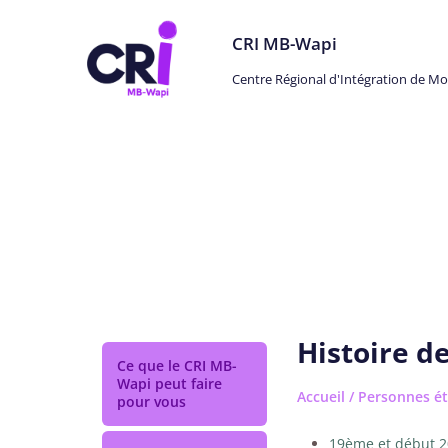
CRI MB-Wapi
Centre Régional d'Intégration de M
Personnes étrangères
Histoire d
Ce que le CRI MB-
Wapi peut faire
Accueil
/
Personnes ét
pour vous
19ème et début 2