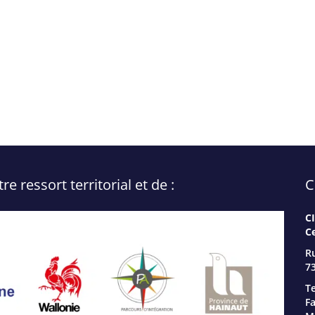
 ressort territorial et de :
C
C
C
R
73
Te
Fa