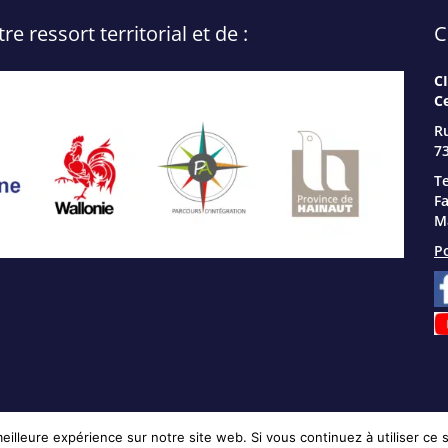
 ressort territorial et de :
C
C
C
R
73
Te
Fa
Ma
Po
eilleure expérience sur notre site web. Si vous continuez à utiliser ce