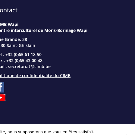
ontact
IMB Wapi
entre interculturel de Mons-Borinage Wapi
ue Grande, 38
30 Saint-Ghislain
l : +32 (0)65 61 18 50
x : +32 (0)65 43 00 48
il :
secretariat@cimb.be
litique de confidentialité du CIMB
 site, nous supposerons que vous en êtes satisfait.