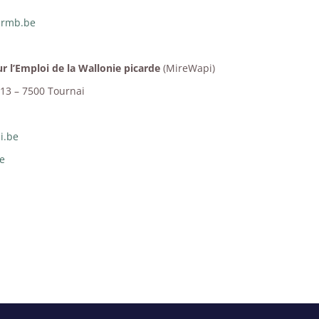
mrmb.be
r l’Emploi de la Wallonie picarde
(MireWapi)
/13 – 7500 Tournai
i.be
e