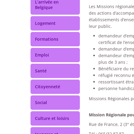
L’arrivée en
Les Missions régionale
Belgique
des actions d’accompa
établissements d’ensei
Logement
leur public.
demandeur d’emplo
Formations
certificat de l’en
demandeur d’empl
Emploi
demandeur d’empl
plus de 3 ans ;
Bénéficiaire du re
Santé
réfugié reconnu e
ressortissant étr
Citoyenneté
personne handica
Missions Régionales po
Social
Mission Régionale po
Culture et loisirs
Rue de France, 2 (3° é
Tél : 065/32.87.87