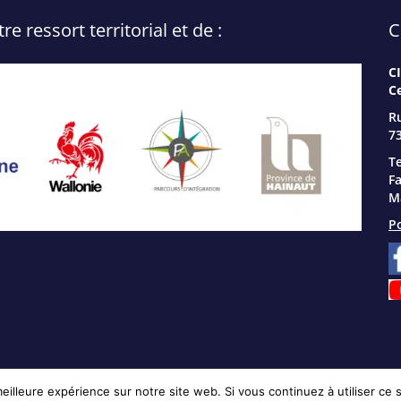
 ressort territorial et de :
C
C
C
R
73
Te
Fa
Ma
Po
eilleure expérience sur notre site web. Si vous continuez à utiliser ce