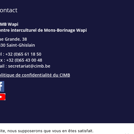
ontact
IMB Wapi
entre interculturel de Mons-Borinage Wapi
ue Grande, 38
30 Saint-Ghislain
l : +32 (0)65 61 18 50
x : +32 (0)65 43 00 48
il :
secretariat@cimb.be
litique de confidentialité du CIMB
 site, nous supposerons que vous en êtes satisfait.