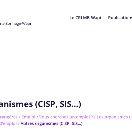
Le CRI MB-Wapi
Publication
ons-Borinage-Wapi
anismes (CISP, SIS…)
rangères
/
Emploi
/
Vous cherchez un emploi ?
/
Les organismes ut
d’emploi
/
Autres organismes (CISP, SIS…)