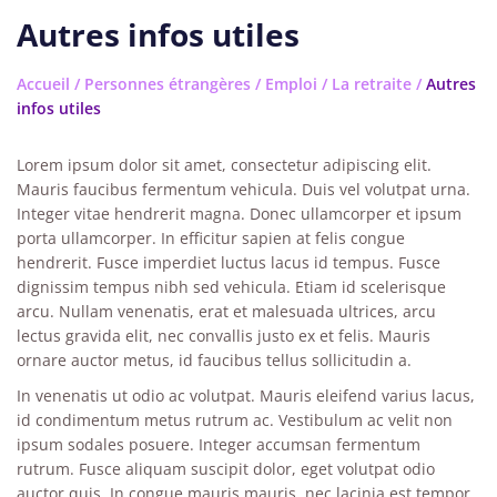
Autres infos utiles
Accueil
/
Personnes étrangères
/
Emploi
/
La retraite
/
Autres
infos utiles
Lorem ipsum dolor sit amet, consectetur adipiscing elit.
Mauris faucibus fermentum vehicula. Duis vel volutpat urna.
Integer vitae hendrerit magna. Donec ullamcorper et ipsum
porta ullamcorper. In efficitur sapien at felis congue
hendrerit. Fusce imperdiet luctus lacus id tempus. Fusce
dignissim tempus nibh sed vehicula. Etiam id scelerisque
arcu. Nullam venenatis, erat et malesuada ultrices, arcu
lectus gravida elit, nec convallis justo ex et felis. Mauris
ornare auctor metus, id faucibus tellus sollicitudin a.
In venenatis ut odio ac volutpat. Mauris eleifend varius lacus,
id condimentum metus rutrum ac. Vestibulum ac velit non
ipsum sodales posuere. Integer accumsan fermentum
rutrum. Fusce aliquam suscipit dolor, eget volutpat odio
auctor quis. In congue mauris mauris, nec lacinia est tempor