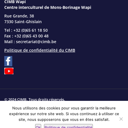
CIMB Wapi
Centre interculturel de Mons-Borinage Wapi
Rue Grande, 38
7330 Saint-Ghislain
Tel : +32 (0)65 61 18 50
Fax : +32 (0)65 43 00 48
Mail :
secretariat@cimb.be
Politique de confidentialité du CIMB
© 2024 CIMB. Tous droits réservés.
Nous utilisons des cookies pour vous garantir la meilleure
Plan du site
expérience sur notre site web. Si vous continuez à utiliser ce
site, nous supposerons que vous en êtes satisfait.
Site web réalisé par
Produweb
Ok
Politique de confidentialité