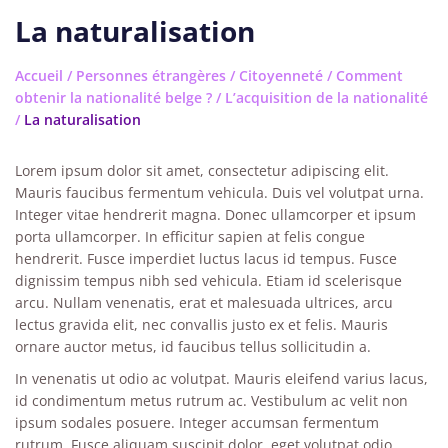
La naturalisation
Accueil
/
Personnes étrangères
/
Citoyenneté
/
Comment
obtenir la nationalité belge ?
/
L’acquisition de la nationalité
/
La naturalisation
Lorem ipsum dolor sit amet, consectetur adipiscing elit.
Mauris faucibus fermentum vehicula. Duis vel volutpat urna.
Integer vitae hendrerit magna. Donec ullamcorper et ipsum
porta ullamcorper. In efficitur sapien at felis congue
hendrerit. Fusce imperdiet luctus lacus id tempus. Fusce
dignissim tempus nibh sed vehicula. Etiam id scelerisque
arcu. Nullam venenatis, erat et malesuada ultrices, arcu
lectus gravida elit, nec convallis justo ex et felis. Mauris
ornare auctor metus, id faucibus tellus sollicitudin a.
In venenatis ut odio ac volutpat. Mauris eleifend varius lacus,
id condimentum metus rutrum ac. Vestibulum ac velit non
ipsum sodales posuere. Integer accumsan fermentum
rutrum. Fusce aliquam suscipit dolor, eget volutpat odio