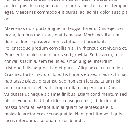
auctor quis. In congue mauris mauris, nec lacinia est tempor
eget. Maecenas commodo elit purus, ac lacinia dolor suscipit
ac.
Maecenas quis porta augue, in feugiat lorem. Duis eget sem
porta, tempus metus ac, mattis massa. Morbi vestibulum
diam et libero posuere, non volutpat est tincidunt.
Pellentesque pretium convallis nisi, in rhoncus est viverra et.
Praesent sodales non mauris sed gravida. Sed viverra, mi et
convallis lacinia, sem tellus euismod augue, interdum
tristique felis neque sit amet purus. Aliquam et rutrum leo.
Cras nec tortor nec orci lobortis finibus eu sed mauris. In hac
habitasse platea dictumst. Sed non sem lectus. Etiam nisi
ante, rutrum eu elit vel, tempor ullamcorper diam. Duis
vulputate ut neque sit amet finibus. Etiam condimentum sed
nisl et venenatis. Ut ultricies consequat est, id tincidunt
massa porta at. Vestibulum aliquam pellentesque elit,
molestie auctor eros consequat id. Nam porttitor velit quis
lacus interdum, a aliquam risus blandit.