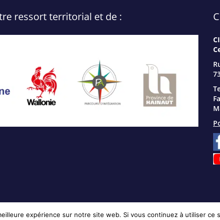
 ressort territorial et de :
C
C
C
R
73
Te
Fa
Ma
Po
eilleure expérience sur notre site web. Si vous continuez à utiliser ce