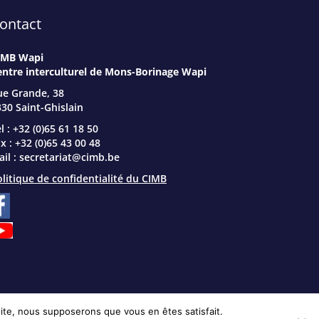
ontact
IMB Wapi
entre interculturel de Mons-Borinage Wapi
ue Grande, 38
30 Saint-Ghislain
l : +32 (0)65 61 18 50
x : +32 (0)65 43 00 48
il :
secretariat@cimb.be
litique de confidentialité du CIMB
 site, nous supposerons que vous en êtes satisfait.