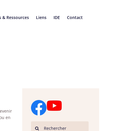
s & Ressources
Liens
IDE
Contact
revenir
 ou en
s