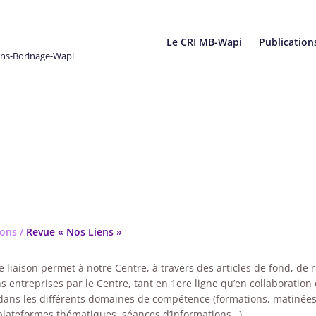
Le CRI MB-Wapi
Publication
ons-Borinage-Wapi
ions
/
Revue « Nos Liens »
e liaison permet à notre Centre, à travers des articles de fond, de 
ns entreprises par le Centre, tant en 1ere ligne qu’en collaboration
dans les différents domaines de compétence (formations, matinée
plateformes thématiques, séances d’informations…) .