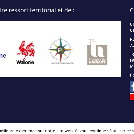
 ressort territorial et de :
C
C
C
R
73
Te
Fa
Ma
Po
eilleure expérience sur notre site web. Si vous continuez à utiliser ce