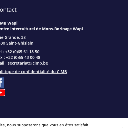
ontact
IMB Wapi
entre interculturel de Mons-Borinage Wapi
ue Grande, 38
30 Saint-Ghislain
l : +32 (0)65 61 18 50
x : +32 (0)65 43 00 48
il :
secretariat@cimb.be
litique de confidentialité du CIMB
 site, nous supposerons que vous en êtes satisfait.