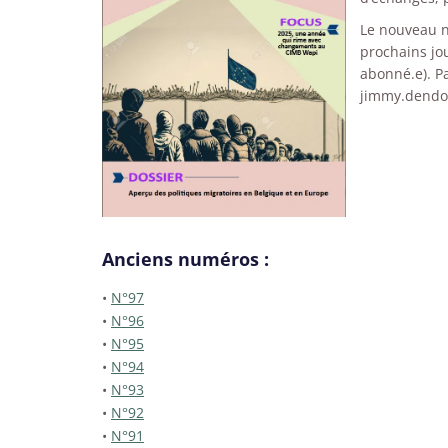
Le nouveau nu
prochains jou
abonné.e). P
jimmy.dendo
Anciens numéros :
•
N°97
•
N°96
•
N°95
•
N°94
•
N°93
•
N°92
•
N°91