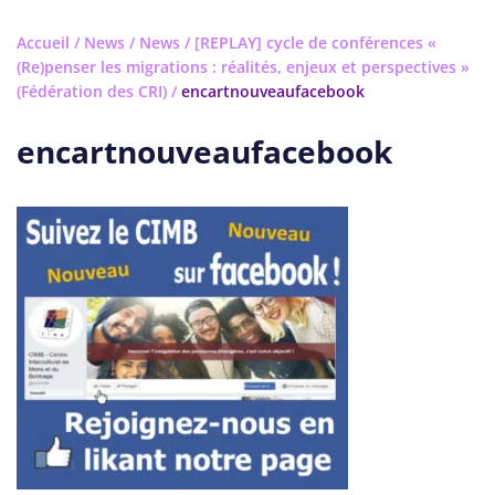
Accueil
/
News
/
News
/
[REPLAY] cycle de conférences «
(Re)penser les migrations : réalités, enjeux et perspectives »
(Fédération des CRI)
/
encartnouveaufacebook
encartnouveaufacebook